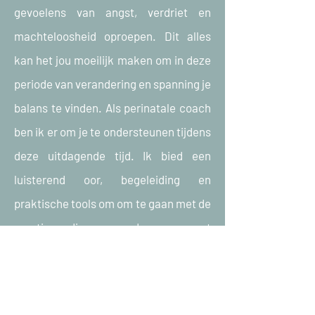
gevoelens van angst, verdriet en
machteloosheid oproepen. Dit alles
kan het jou moeilijk maken om in deze
periode van verandering en spanning je
balans te vinden.
Als perinatale coach
ben ik er om je te ondersteunen tijdens
deze uitdagende tijd. Ik bied een
luisterend oor, begeleiding en
praktische tools om om te gaan met de
emoties die gepaard gaan met
zwangerschapscomplicaties. Samen
kunnen we werken aan het versterken
van je veerkracht, zodat je met meer